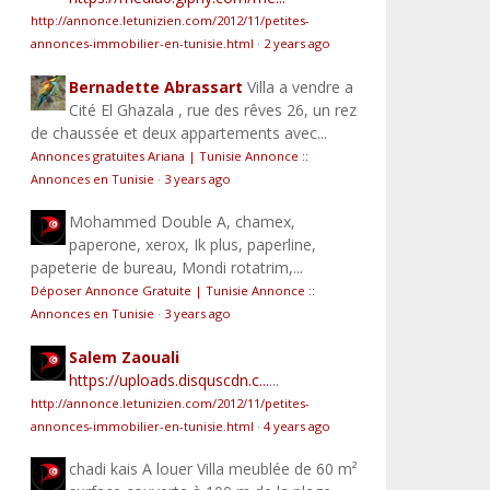
http://annonce.letunizien.com/2012/11/petites-
annonces-immobilier-en-tunisie.html
·
2 years ago
Bernadette Abrassart
Villa a vendre a
Cité El Ghazala , rue des rêves 26, un rez
de chaussée et deux appartements avec...
Annonces gratuites Ariana | Tunisie Annonce ::
Annonces en Tunisie
·
3 years ago
Mohammed
Double A, chamex,
paperone, xerox, Ik plus, paperline,
papeterie de bureau, Mondi rotatrim,...
Déposer Annonce Gratuite | Tunisie Annonce ::
Annonces en Tunisie
·
3 years ago
Salem Zaouali
https://uploads.disquscdn.c...
...
http://annonce.letunizien.com/2012/11/petites-
annonces-immobilier-en-tunisie.html
·
4 years ago
chadi kais
A louer Villa meublée de 60 m²