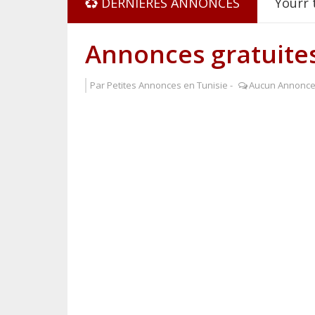
DERNIÉRES ANNONCES
Yourr 
Great 
Annonces gratuite
Only 카
Par
Petites Annonces en Tunisie
-
Aucun Annonc