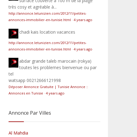
surface couverte à 100 m de la plage
très cosy et agréable à...
http://annonce.letunizien.com/2012/11/petites-
annonces-immobilier-en-tunisie.html
·
4 years ago
chadi kais
location vacances
http://annonce.letunizien.com/2012/11/petites-
annonces-immobilier-en-tunisie.html
·
4 years ago
abdar
grande taleb marocain (rokya)
toutes les problemes bienvenue ou par
tel
watsapp 00212666121998
Déposer Annonce Gratuite | Tunisie Annonce ::
Annonces en Tunisie
·
4 years ago
Annonce Par Villes
Al Mahdia