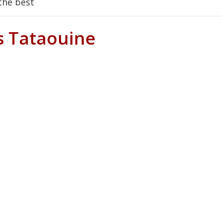
the best
blog you have hhere
s Tataouine
지노사이트 after seeing the variations will you b...
e