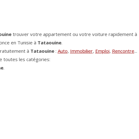
ouine
trouver votre appartement ou votre voiture rapidement à
once en Tunisie à
Tataouine
.
gratuitement à
Tataouine
:
Auto
,
Immobilier
,
Emploi
,
Rencontre
...
 toutes les catégories:
ne
.